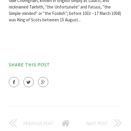
Gille Chomghain, known in English simply as Lulach, and
nicknamed Tairbith, "the Unfortunate" and Fatuus, "the
Simple-minded" or "the Foolish"; before 1033 – 17 March 1058)
was King of Scots between 15 August...
SHARE THIS POST
PREVIOUS POST
NEXT POST