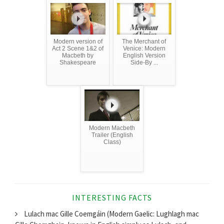
Modern version of
The Merchant of
Act 2 Scene 1&2 of
Venice: Modern
Macbeth by
English Version
Shakespeare
Side-By ...
Modern Macbeth
Trailer (English
Class)
INTERESTING FACTS
Lulach mac Gille Coemgáin (Modern Gaelic: Lughlagh mac